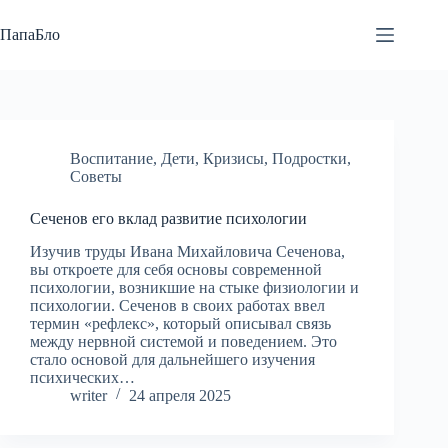
Перейти
к
ПапаБло
сути
Воспитание
,
Дети
,
Кризисы
,
Подростки
,
Советы
Сеченов его вклад развитие психологии
Изучив труды Ивана Михайловича Сеченова,
вы откроете для себя основы современной
психологии, возникшие на стыке физиологии и
психологии. Сеченов в своих работах ввел
термин «рефлекс», который описывал связь
между нервной системой и поведением. Это
стало основой для дальнейшего изучения
психических…
writer
24 апреля 2025