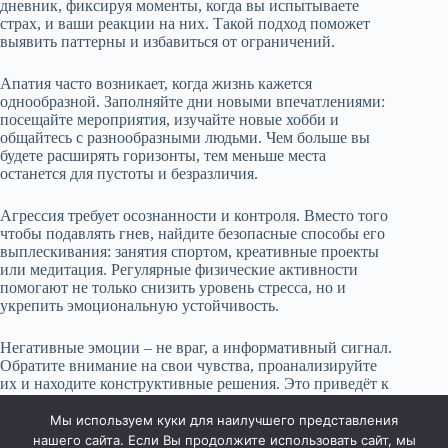
дневник, фиксируя моменты, когда вы испытываете
страх, и ваши реакции на них. Такой подход поможет
выявить паттерны и избавиться от ограничений.
Апатия часто возникает, когда жизнь кажется
однообразной. Заполняйте дни новыми впечатлениями:
посещайте мероприятия, изучайте новые хобби и
общайтесь с разнообразными людьми. Чем больше вы
будете расширять горизонты, тем меньше места
останется для пустоты и безразличия.
Агрессия требует осознанности и контроля. Вместо того
чтобы подавлять гнев, найдите безопасные способы его
выплескивания: занятия спортом, креативные проекты
или медитация. Регулярные физические активности
помогают не только снизить уровень стресса, но и
укрепить эмоциональную устойчивость.
Негативные эмоции – не враг, а информативный сигнал.
Обратите внимание на свои чувства, проанализируйте
их и находите конструктивные решения. Это приведёт к
новым возможностям и поможет выявить избыток
источников негатива в повседневной жизни.
Мы используем куки для наилучшего представления
нашего сайта. Если Вы продолжите использовать сайт, мы