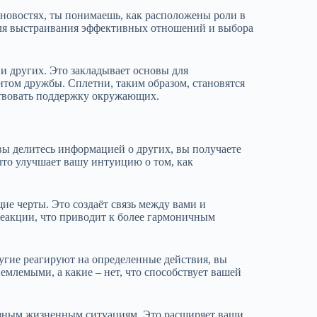
 новостях, ты понимаешь, как расположены роли в
 для выстраивания эффективных отношений и выбора
и других. Это закладывает основы для
том дружбы. Сплетни, таким образом, становятся
ствовать поддержку окружающих.
ы делитесь информацией о других, вы получаете
что улучшает вашу интуицию о том, как
е черты. Это создаёт связь между вами и
еакции, что приводит к более гармоничным
угие реагируют на определенные действия, вы
емлемыми, а какие – нет, что способствует вашей
разным жизненным ситуациям. Это расширяет ваши