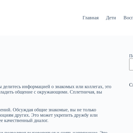
Главная
Дети
Вос
П
С
 делитесь информацией о знакомых или коллегах, это
 наладить общение с окружающими. Сплетничая, вы
ний. Обсуждая общие знакомые, вы не только
моциям других. Это может укрепить дружбу или
ее качественный диалог.
ни позволяют выговориться и снять напряжение. Это