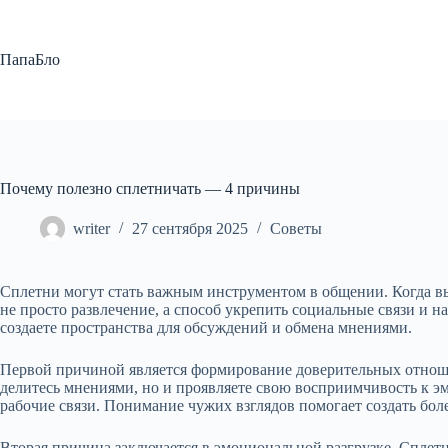
Перейти
к
сути
ПапаБло
Почему полезно сплетничать — 4 причины
writer
27 сентября 2025
Советы
Сплетни могут стать важным инструментом в общении. Когда вы
не просто развлечение, а способ укрепить социальные связи и
создаете пространства для обсуждений и обмена мнениями.
Первой причиной является формирование доверительных отноше
делитесь мнениями, но и проявляете свою восприимчивость к э
рабочие связи. Понимание чужих взглядов помогает создать бол
Вторая причина заключается в эмоциональной разгрузке. Сплет