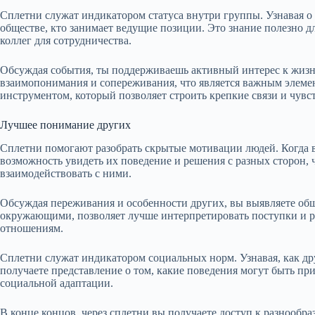
Сплетни служат индикатором статуса внутри группы. Узнавая о
обществе, кто занимает ведущие позиции. Это знание полезно
коллег для сотрудничества.
Обсуждая события, ты поддерживаешь активный интерес к жизн
взаимопонимания и сопереживания, что является важным элемен
инструментом, который позволяет строить крепкие связи и чув
Лучшее понимание других
Сплетни помогают разобрать скрытые мотивации людей. Когда в
возможность увидеть их поведение и решения с разных сторон, 
взаимодействовать с ними.
Обсуждая переживания и особенности других, вы выявляете общи
окружающими, позволяет лучше интерпретировать поступки и р
отношениям.
Сплетни служат индикатором социальных норм. Узнавая, как др
получаете представление о том, какие поведения могут быть при
социальной адаптации.
В конце концов, через сплетни вы получаете доступ к разнооб