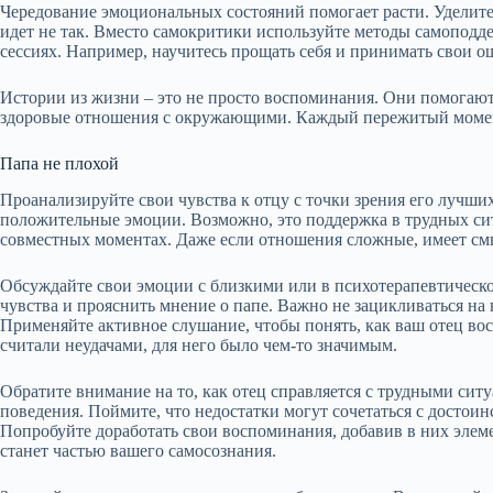
Чередование эмоциональных состояний помогает расти. Уделите
идет не так. Вместо самокритики используйте методы самоподд
сессиях. Например, научитесь прощать себя и принимать свои о
Истории из жизни – это не просто воспоминания. Они помогаю
здоровые отношения с окружающими. Каждый пережитый момент
Папа не плохой
Проанализируйте свои чувства к отцу с точки зрения его лучши
положительные эмоции. Возможно, это поддержка в трудных си
совместных моментах. Даже если отношения сложные, имеет см
Обсуждайте свои эмоции с близкими или в психотерапевтическо
чувства и прояснить мнение о папе. Важно не зацикливаться на 
Применяйте активное слушание, чтобы понять, как ваш отец вос
считали неудачами, для него было чем-то значимым.
Обратите внимание на то, как отец справляется с трудными си
поведения. Поймите, что недостатки могут сочетаться с достоин
Попробуйте доработать свои воспоминания, добавив в них элеме
станет частью вашего самосознания.