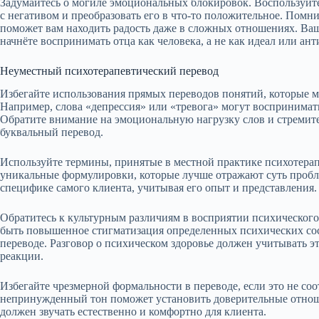
Задумайтесь о могиле эмоциональных блокировок. Воспользуйт
с негативом и преобразовать его в что-то положительное. Помнит
поможет вам находить радость даже в сложных отношениях. Ваш
начнёте воспринимать отца как человека, а не как идеал или ант
Неуместный психотерапевтический перевод
Избегайте использования прямых переводов понятий, которые мо
Например, слова «депрессия» или «тревога» могут воспринимать
Обратите внимание на эмоциональную нагрузку слов и стремитес
буквальный перевод.
Используйте термины, принятые в местной практике психотера
уникальные формулировки, которые лучше отражают суть пробл
специфике самого клиента, учитывая его опыт и представления.
Обратитесь к культурным различиям в восприятии психического
быть повышенное стигматизация определенных психических сост
переводе. Разговор о психическом здоровье должен учитывать э
реакции.
Избегайте чрезмерной формальности в переводе, если это не с
непринужденный тон поможет установить доверительные отноше
должен звучать естественно и комфортно для клиента.