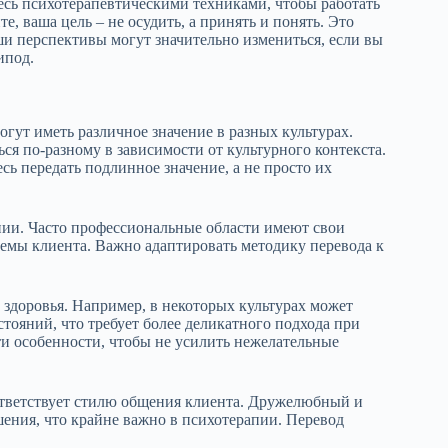
есь психотерапевтическими техниками, чтобы работать
е, ваша цель – не осудить, а принять и понять. Это
и перспективы могут значительно измениться, если вы
ипод.
гут иметь различное значение в разных культурах.
ся по-разному в зависимости от культурного контекста.
ь передать подлинное значение, а не просто их
пии. Часто профессиональные области имеют свои
емы клиента. Важно адаптировать методику перевода к
 здоровья. Например, в некоторых культурах может
ояний, что требует более деликатного подхода при
ти особенности, чтобы не усилить нежелательные
оответствует стилю общения клиента. Дружелюбный и
ния, что крайне важно в психотерапии. Перевод