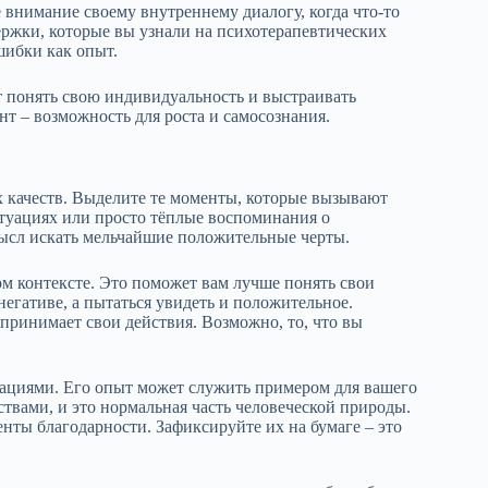
 внимание своему внутреннему диалогу, когда что-то
ержки, которые вы узнали на психотерапевтических
шибки как опыт.
т понять свою индивидуальность и выстраивать
 – возможность для роста и самосознания.
х качеств. Выделите те моменты, которые вызывают
туациях или просто тёплые воспоминания о
ысл искать мельчайшие положительные черты.
м контексте. Это поможет вам лучше понять свои
негативе, а пытаться увидеть и положительное.
принимает свои действия. Возможно, то, что вы
туациями. Его опыт может служить примером для вашего
ствами, и это нормальная часть человеческой природы.
нты благодарности. Зафиксируйте их на бумаге – это