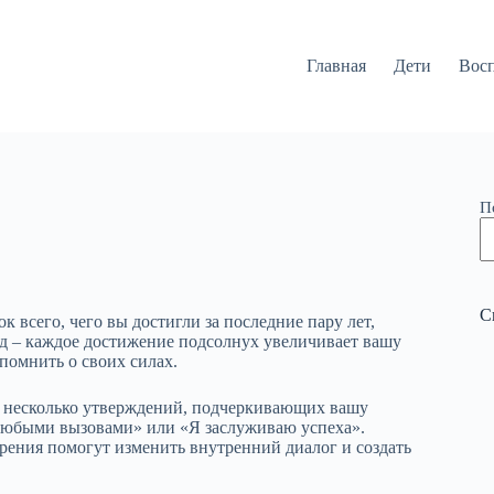
Главная
Дети
Вос
П
С
к всего, чего вы достигли за последние пару лет,
ед – каждое достижение подсолнух увеличивает вашу
помнить о своих силах.
 несколько утверждений, подчеркивающих вашу
 любыми вызовами» или «Я заслуживаю успеха».
рения помогут изменить внутренний диалог и создать