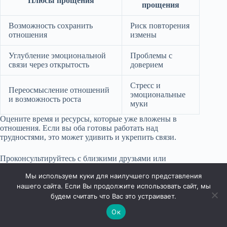
Плюсы прощения
прощения
Возможность сохранить
Риск повторения
отношения
измены
Углубление эмоциональной
Проблемы с
связи через открытость
доверием
Стресс и
Переосмысление отношений
эмоциональные
и возможность роста
муки
Оцените время и ресурсы, которые уже вложены в
отношения. Если вы оба готовы работать над
трудностями, это может удивить и укрепить связи.
Проконсультируйтесь с близкими друзьями или
профессионалом, если чувствуете себя неуверенно.
Мы используем куки для наилучшего представления
Внешний взгляд может помочь увидеть ситуацию под
другим углом.
нашего сайта. Если Вы продолжите использовать сайт, мы
будем считать что Вас это устраивает.
Примите решение на основе ваших нужд и желаний.
Ок
Задайте себе вопросы: «Хочу ли я продолжать эти
отношения?» или «Смогу ли я забыть обиды?» Ваше