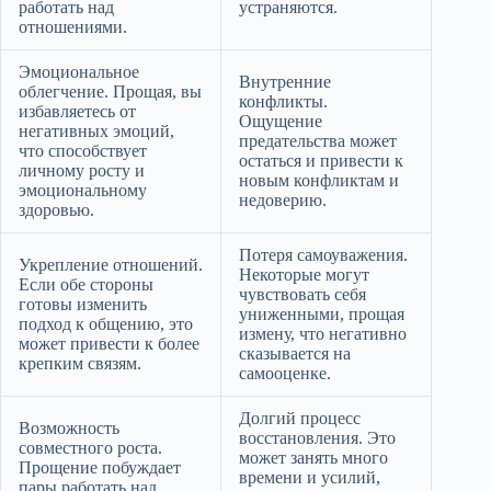
работать над
устраняются.
отношениями.
Эмоциональное
Внутренние
облегчение. Прощая, вы
конфликты.
избавляетесь от
Ощущение
негативных эмоций,
предательства может
что способствует
остаться и привести к
личному росту и
новым конфликтам и
эмоциональному
недоверию.
здоровью.
Потеря самоуважения.
Укрепление отношений.
Некоторые могут
Если обе стороны
чувствовать себя
готовы изменить
униженными, прощая
подход к общению, это
измену, что негативно
может привести к более
сказывается на
крепким связям.
самооценке.
Долгий процесс
Возможность
восстановления. Это
совместного роста.
может занять много
Прощение побуждает
времени и усилий,
пары работать над