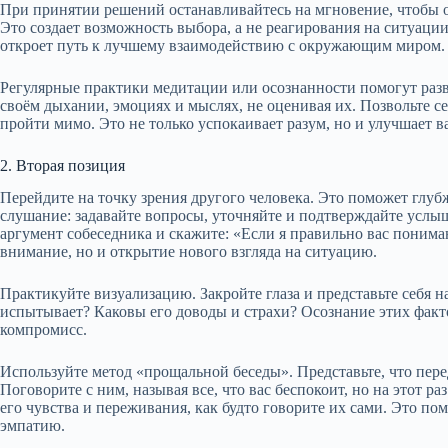
При принятии решений останавливайтесь на мгновение, чтобы о
Это создает возможность выбора, а не реагирования на ситуаци
откроет путь к лучшему взаимодействию с окружающим миром.
Регулярные практики медитации или осознанности помогут разв
своём дыхании, эмоциях и мыслях, не оценивая их. Позвольте се
пройти мимо. Это не только успокаивает разум, но и улучшает 
2. Вторая позиция
Перейдите на точку зрения другого человека. Это поможет глуб
слушание: задавайте вопросы, уточняйте и подтверждайте услы
аргумент собеседника и скажите: «Если я правильно вас понима
внимание, но и открытие нового взгляда на ситуацию.
Практикуйте визуализацию. Закройте глаза и представьте себя н
испытывает? Каковы его доводы и страхи? Осознание этих фак
компромисс.
Используйте метод «прощальной беседы». Представьте, что перед
Поговорите с ним, называя все, что вас беспокоит, но на этот р
его чувства и переживания, как будто говорите их сами. Это по
эмпатию.