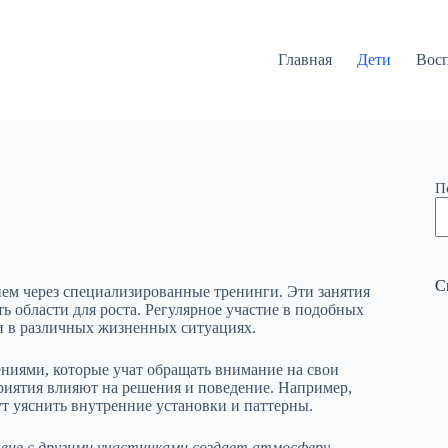
Главная
Дети
Вос
П
С
ем через специализированные тренинги. Эти занятия
ь области для роста. Регулярное участие в подобных
и в различных жизненных ситуациях.
ениями, которые учат обращать внимание на свои
риятия влияют на решения и поведение. Например,
т уяснить внутренние установки и паттерны.
вие с другими участниками создает атмосферу