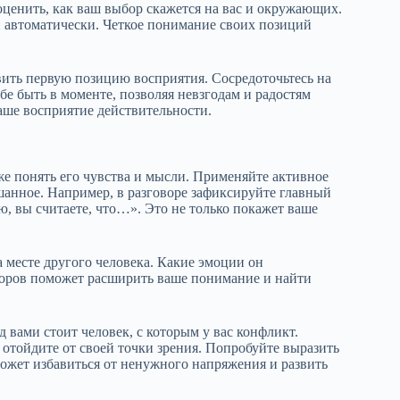
ценить, как ваш выбор скажется на вас и окружающих.
и автоматически. Четкое понимание своих позиций
ить первую позицию восприятия. Сосредоточьтесь на
бе быть в моменте, позволяя невзгодам и радостям
ваше восприятие действительности.
же понять его чувства и мысли. Применяйте активное
шанное. Например, в разговоре зафиксируйте главный
ю, вы считаете, что…». Это не только покажет ваше
а месте другого человека. Какие эмоции он
торов поможет расширить ваше понимание и найти
 вами стоит человек, с которым у вас конфликт.
аз отойдите от своей точки зрения. Попробуйте выразить
может избавиться от ненужного напряжения и развить