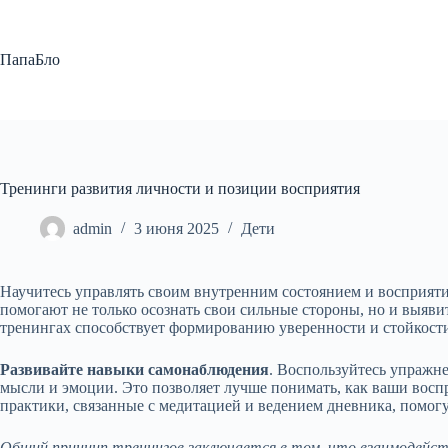
Перейти
к
сути
ПапаБло
Тренинги развития личности и позиции восприятия
admin
3 июня 2025
Дети
Научитесь управлять своим внутренним состоянием и восприяти
помогают не только осознать свои сильные стороны, но и выявит
тренингах способствует формированию уверенности и стойкост
Развивайте навыки самонаблюдения
. Воспользуйтесь упражн
мысли и эмоции. Это позволяет лучше понимать, как ваши восп
практики, связанные с медитацией и ведением дневника, помогу
Общий принцип тренингов заключается в том, что взаимодейст