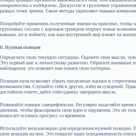
открытости и поддержки.
Дискуссии и групповые упражнения 
разных точек зрения. Такие методы укрепляют навыки коммуни
Попробуйте применять полученные знания на практике, чтобы з
групповых сессиях с хорошим тренером откроет новые возможно
навыки, но и поймете, как ваш внутренний мир влияет на внешн
0. Нулевая позиция
Определите свою текущую ситуацию. Оцените свои мысли, чувств
Это первый шаг к личностному развитию. Обратите внимание н
наблюдения, это поможет вам понять свои паттерны.
Позиция нуля позволяет убрать предвзятые оценки и стереотип
возможностям. Слушайте себя и других, избегая суждений. Прак
достойном ответе, дайте собеседнику завершить мысль.
Развивайте навыки саморефлексии. Регулярно выделяйте время 
дневник, чтобы фиксировать свои идеи и ощущения. Это не толь
помогает осознать прогресс со временем.
Используйте визуализацию для определения нулевой позиции. П
свои реакции на них. Это повысит вашу осведомленность относ