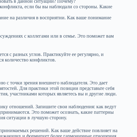
вовать в данной ситуации? Почему?
 конфликта, если бы вы наблюдали со стороны. Какие
ние на различия в восприятии. Как ваше понимание
суждениях с коллегами или в семье. Это поможет вам
тся с разных углов. Практикуйте ее регулярно, и
ся количество конфликтов.
ию с точки зрения внешнего наблюдателя. Это дает
ятостей. Для практики этой позиции представьте себя
ытия, участниками которых являетесь вы и другие люди.
мику отношений. Запишите свои наблюдения: как ведут
дпринимаются. Это поможет осознать, какие паттерны
ния ситуации в лучшую сторону.
принимаемых решений. Как ваше действие повлияет на
кружающих и формирует более гармоничные отношения.