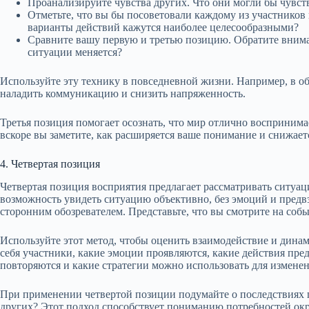
Проанализируйте чувства других. Что они могли бы чувст
Отметьте, что вы бы посоветовали каждому из участников
варианты действий кажутся наиболее целесообразными?
Сравните вашу первую и третью позицию. Обратите внима
ситуации меняется?
Используйте эту технику в повседневной жизни. Например, в об
наладить коммуникацию и снизить напряженность.
Третья позиция помогает осознать, что мир отлично воспринимае
вскоре вы заметите, как расширяется ваше понимание и снижает
4. Четвертая позиция
Четвертая позиция восприятия предлагает рассматривать ситуац
возможность увидеть ситуацию объективно, без эмоций и предвз
сторонним обозревателем. Представьте, что вы смотрите на соб
Используйте этот метод, чтобы оценить взаимодействие и дина
себя участники, какие эмоции проявляются, какие действия пре
повторяются и какие стратегии можно использовать для измене
При применении четвертой позиции подумайте о последствиях 
других? Этот подход способствует пониманию потребностей о